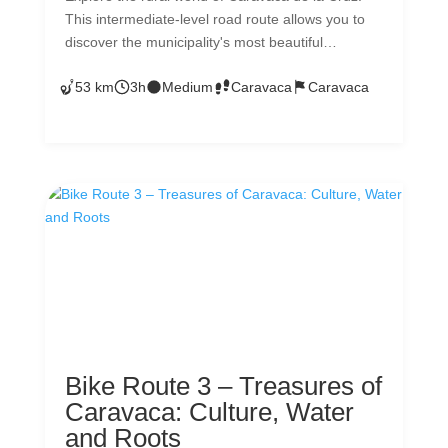
This intermediate-level road route allows you to
discover the municipality's most beautiful
backroads. Enjoy traffic-free areas, filled with
53 km
3h
Medium
Caravaca
Caravaca
diverse landscapes that will surprise you. Upon
your return, to perfectly conclude this adventure,
we recommend reserving a table at one of
Caravaca's restaurants where you can savor the
typical local cuisine and stroll through the historic
old town. What are you waiting for to get started!
Bike Route 3 – Treasures of
Caravaca: Culture, Water
and Roots