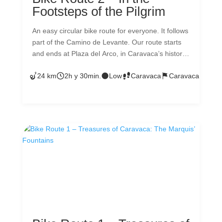
Footsteps of the Pilgrim
An easy circular bike route for everyone. It follows
part of the Camino de Levante. Our route starts
and ends at Plaza del Arco, in Caravaca’s historic
centre. We’ll visit the natural area of Las Fuentes
24 km
2h y 30min.
Low
Caravaca
Caravaca
del Marqués. Then we’ll head towards Cehegín,
riding along part of the Camino de Levante, a
route used by pilgrims on their spiritual journey
from Orihuela to Caravaca. Ready to enjoy a
different kind of experience?