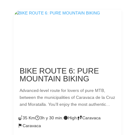
BIKE ROUTE 6: PURE
MOUNTAIN BIKING
Advanced-level route for lovers of pure MTB,
between the municipalities of Caravaca de la Cruz
and Moratalla. You'll enjoy the most authentic
landscapes and areas completely removed from
35 Km
3h y 30 min.
High
Caravaca
civilization where you'll test your fitness and your
skills on the bike. Dirt tracks, trails, paths... As the
Caravaca
finishing touch to your experience, make sure to