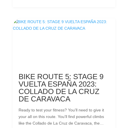
book at one of the restaurants you'll find on
turismocaravaca.com Circular route from
Parroquia El Salvador passing through: - Fuente
Nevazo (26.4 km) - Nevazo de abajo (28.7 km) -
Fuente los frailes (31.0 km) - Templete (32.9 km)
BIKE ROUTE 5: STAGE 9
VUELTA ESPAÑA 2023:
COLLADO DE LA CRUZ
DE CARAVACA
Ready to test your fitness? You'll need to give it
your all on this route. You'll find powerful climbs
like the Collado de La Cruz de Caravaca, the