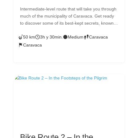
Intermediate-level route that will take you through
much of the municipality of Caravaca. Get ready
to discover some of its best-kept secrets, known
to very few people. From archaeological sites,
50 km
3h y 30min.
Medium
Caravaca
natural water springs, historic buildings, the ethnic
music museum in Barranda, and a contrast of
Caravaca
unique landscapes in the Region of Murcia. The
route surface is 70% road, 30% dirt tracks. Get
your bike ready for this great adventure through
rural and authentic lands—you're going to love it!
Bike Route 2 – In the