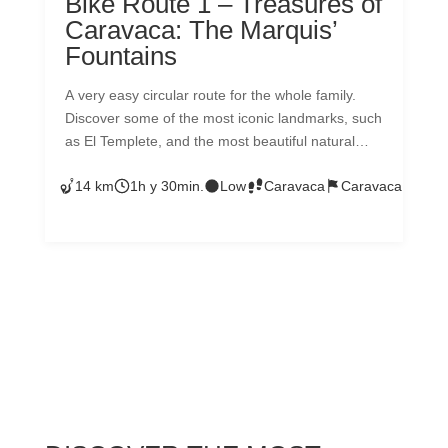
Bike Route 1 – Treasures of
Caravaca: The Marquis’
Fountains
A very easy circular route for the whole family.
Discover some of the most iconic landmarks, such
as El Templete, and the most beautiful natural
landscapes of Caravaca like Las Fuentes del
14 km
1h y 30min.
Low
Caravaca
Caravaca
Marqués. The start and finish of our route will be
from Plaza del Arco, in the historic center of
Caravaca. A bike route for users eager to embark
on new adventures with family or friends. We
hope you enjoy it!