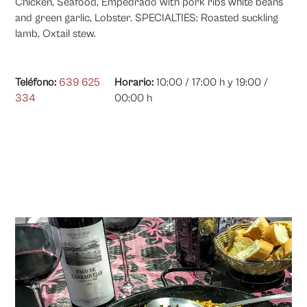
Chicken, Seafood, Empedrado with pork ribs white beans
and green garlic, Lobster. SPECIALTIES: Roasted suckling
lamb, Oxtail stew.
Teléfono:
639 625
Horario:
10:00 / 17:00 h y 19:00 /
334
00:00 h