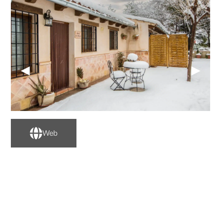
◀
▶
Web