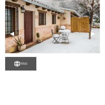
◀
▶
Web