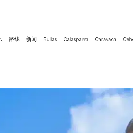
么
路线
新闻
Bullas
Calasparra
Caravaca
Ceh