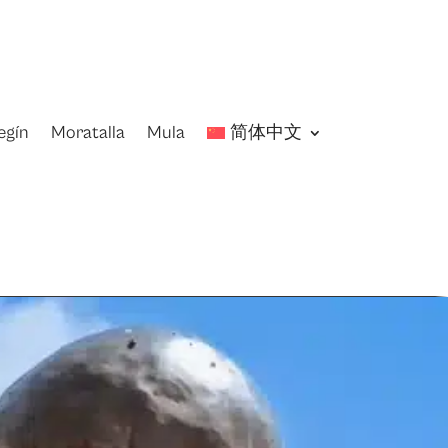
egín
Moratalla
Mula
简体中文