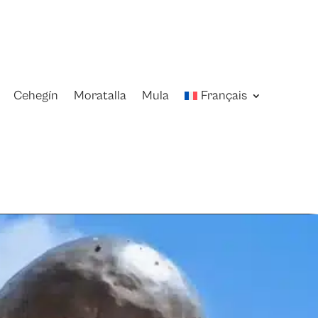
Cehegín
Moratalla
Mula
Français