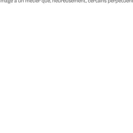
hommage à un métier que, heureusement, certains perpétuen