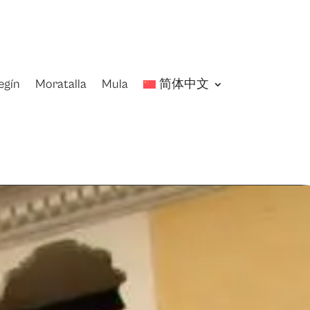
egín
Moratalla
Mula
简体中文