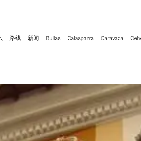
么
路线
新闻
Bullas
Calasparra
Caravaca
Ceh