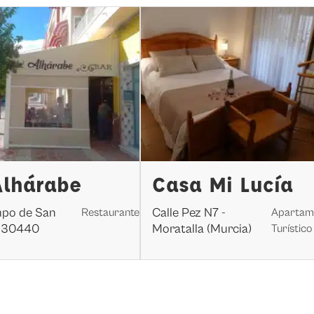
Alhárabe
Casa Mi Lucía
mpo de San
Calle Pez N7 -
Restaurante
Apartam
, 30440
Moratalla (Murcia)
Turístico
a