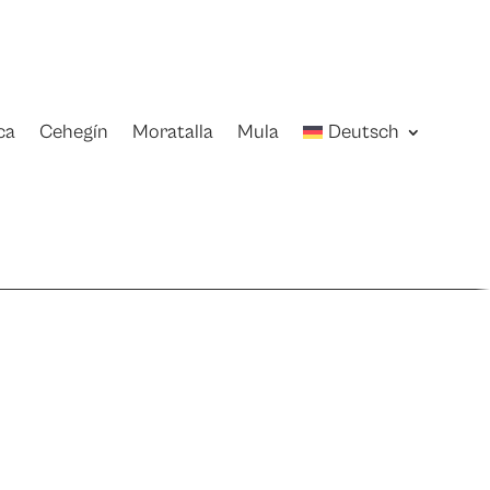
ca
Cehegín
Moratalla
Mula
Deutsch