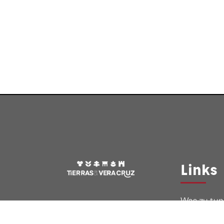
Links
Was zu tun 
Routen