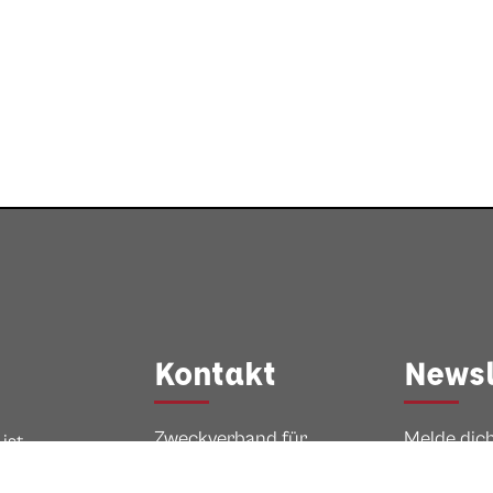
Kontakt
Newsl
Zweckverband für
Melde dich
ist
Tourismusdienstleist
unseren N
ungen im
an!