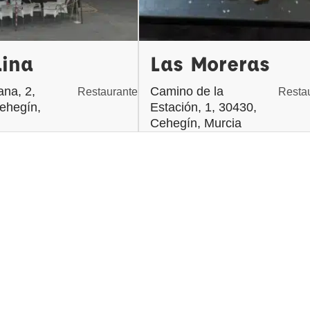
lina
Las Moreras
ana, 2,
Camino de la
Restaurante
Resta
ehegín,
Estación, 1, 30430,
Cehegín, Murcia