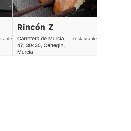
Rincón Z
Carretera de Murcia,
urante
Restaurante
47, 30430, Cehegín,
Murcia