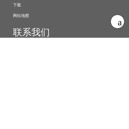
下载
网站地图
联系我们
穆尔西亚大区西北部旅游服务联盟
Casa Granero
主街 14 号
穆尔西亚·Calasparra 30420
info@tierrasdelaveracruz.com
Contacta con nosotros
资讯邮件