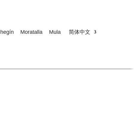
hegín
Moratalla
Mula
简体中文