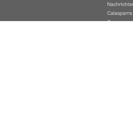
Nachrichte
Calasparra
Caravaca
Moratalla
Deutsc
Tourismus 
Tourismus
Calasparra
Tourismus 
Tourismus 
Tourismus 
Tourismus
Tourismus 
Murcia
Elektronisc
Downloads