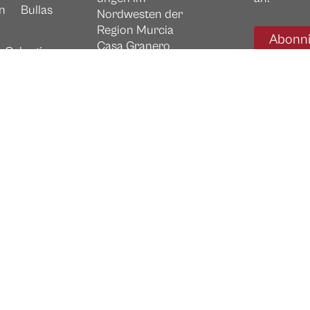
n
Bullas
Nordwesten der
Region Murcia
Abonn
Casa Granero
Cehegín
C/ Mayor, 14
Mula
30420 Calasparra
h
(Murcia)
info@tierrasdelavera
Bullas
cruz.com
Caravaca
Contacta con
Cehegín
nosotros
Moratalla
 Mula
Region
her Sitz