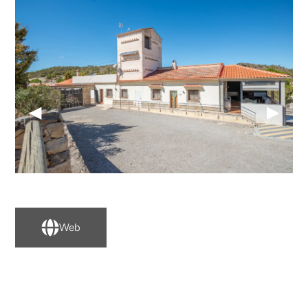
◀
▶
Web