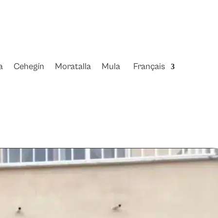
a
Cehegín
Moratalla
Mula
Français