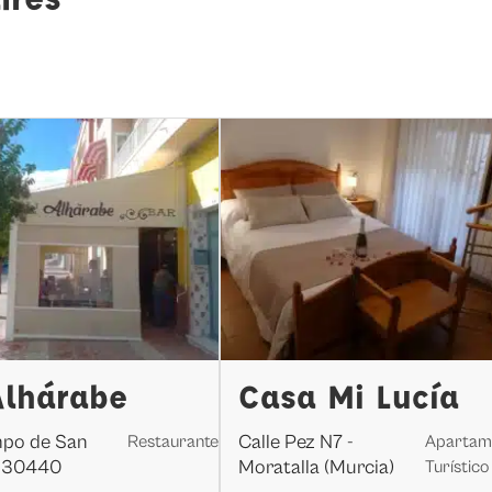
Alhárabe
Casa Mi Lucía
mpo de San
Calle Pez N7 -
Restaurante
Apartam
, 30440
Moratalla (Murcia)
Turístico