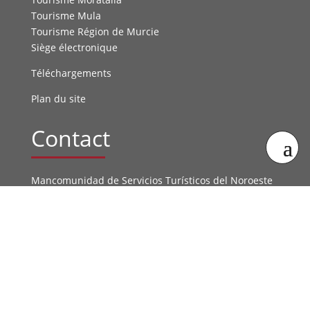
Tourisme Mula
Tourisme Région de Murcie
Siège électronique
Téléchargements
Plan du site
Contact
Mancomunidad de Servicios Turísticos del Noroeste
de la Región de Murcia
Casa Granero
C/ Mayor, 14
30420 Calasparra (Murcie)
info@tierrasdelaveracruz.com
Contacta con nosotros