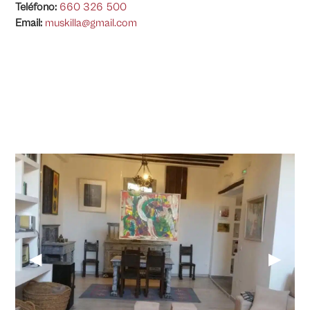
Teléfono:
660 326 500
Email:
muskilla@gmail.com
◀
▶