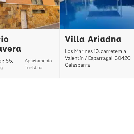
cio
Villa Ariadna
avera
Los Marines 10, carretera a
Valentín / Esparragal, 30420
r, 55,
Apartamento
Calasparra
ra
Turístico