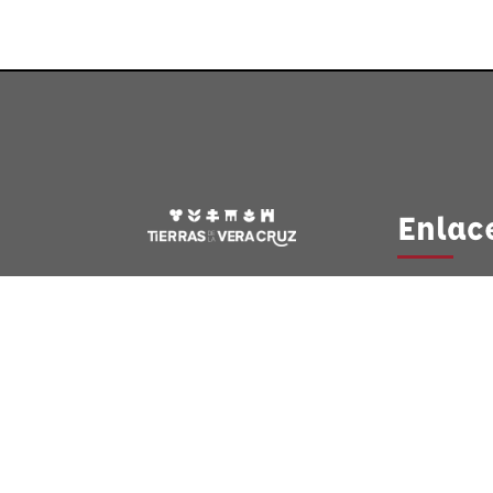
Enlac
Qué hacer
Noticias
Calasparra
Caravaca
Moratalla
Español
Turismo Bu