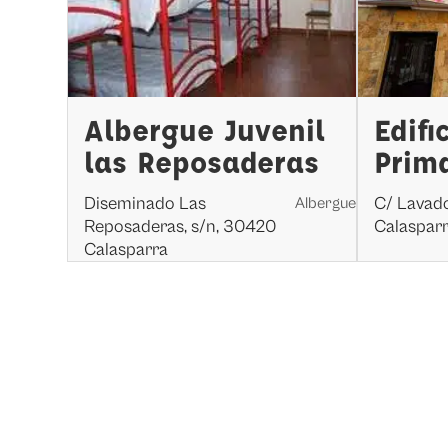
Albergue Juvenil
Edifi
las Reposaderas
Prim
Diseminado Las
C/ Lavado
Albergue
Reposaderas, s/n, 30420
Calaspar
Calasparra