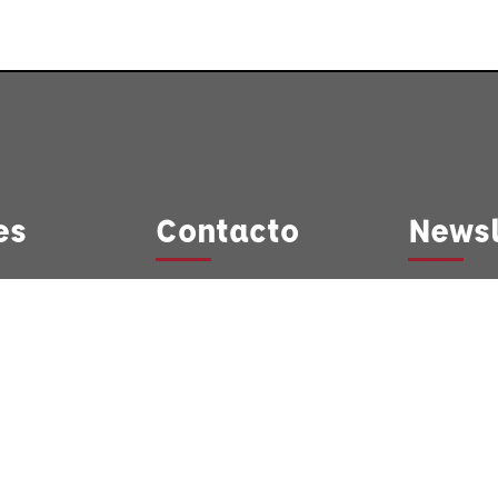
es
Contacto
Newsl
Mancomunidad de
¡Únete a n
Rutas
Servicios Turísticos
newsletter
Bullas
del Noroeste de la
Región de Murcia
Suscri
Casa Granero
Cehegín
C/Mayor, 14
Mula
30420 Calasparra
(Murcia)
llas