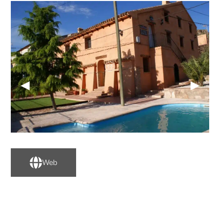
◀
▶
Web