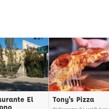
aurante El
Tony's Pizza
gono