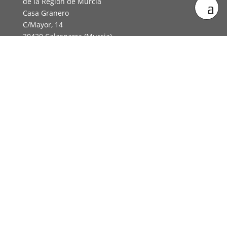
de la Región de Murcia
Casa Granero
C/Mayor, 14
30420 Calasparra (Murcia)
info@tierrasdelaveracruz.com
Contacta con nosotros
Newsletter
¡Únete a nuestra newsletter!
Suscribirse
¡Síguenos!