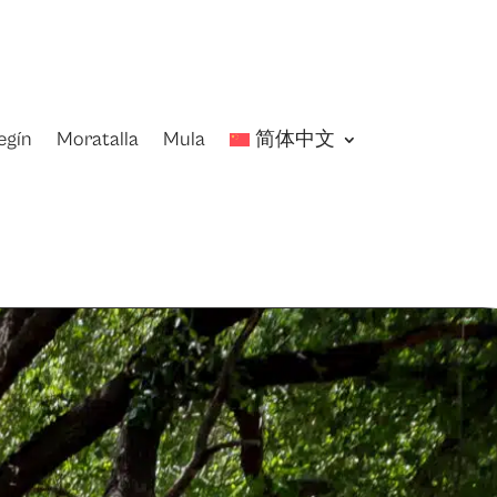
egín
Moratalla
Mula
简体中文